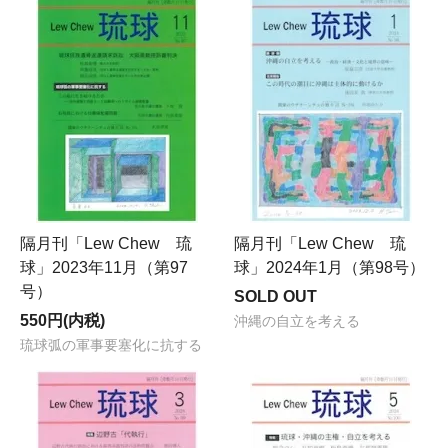
隔月刊「Lew Chew 琉
隔月刊「Lew Chew 琉
球」2023年11月（第97
球」2024年1月（第98号）
号）
SOLD OUT
550円(内税)
沖縄の自立を考える
琉球弧の軍事要塞化に抗する