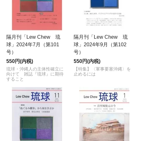
隔月刊「Lew Chew 琉
隔月刊「Lew Chew 琉
球」2024年7月（第101
球」2024年9月（第102
号）
号）
550円(内税)
550円(内税)
琉球・沖縄人の主体性確立に
【特集】〈軍事要塞沖縄〉を
向けて 雑誌『琉球』に期待
止めるには
すること