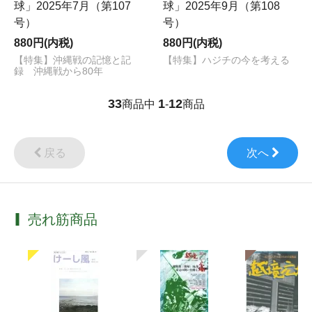
球」2025年7月（第107
球」2025年9月（第108
号）
号）
880円(内税)
880円(内税)
【特集】沖縄戦の記憶と記
【特集】ハジチの今を考える
録 沖縄戦から80年
33
1
12
商品中
-
商品
戻る
次へ
売れ筋商品