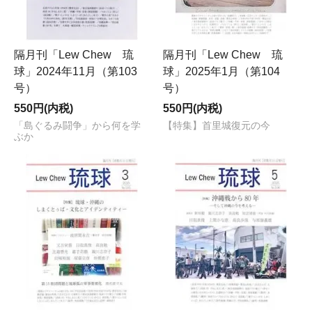
隔月刊「Lew Chew 琉
隔月刊「Lew Chew 琉
球」2024年11月（第103
球」2025年1月（第104
号）
号）
550円(内税)
550円(内税)
「島ぐるみ闘争」から何を学
【特集】首里城復元の今
ぶか