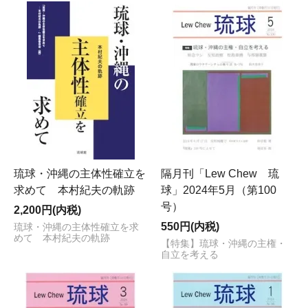
琉球・沖縄の主体性確立を
隔月刊「Lew Chew 琉
求めて 本村紀夫の軌跡
球」2024年5月（第100
号）
2,200円(内税)
550円(内税)
琉球・沖縄の主体性確立を求
めて 本村紀夫の軌跡
【特集】琉球・沖縄の主権・
自立を考える