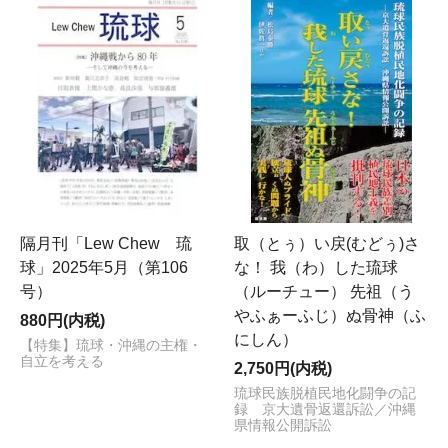
隔月刊「Lew Chew 琉
取（とぅ）い戻(むどぅ)さ
球」2025年5月（第106
な！ 我（わ）した琉球
号）
（ルーチュー） 先祖（う
やふぁーふじ）ぬ骨神（ふ
880円(内税)
にしん）
【特集】琉球・沖縄の主権・
自立を考える
2,750円(内税)
琉球民族脱植民地化闘争の記
録 京大遺骨返還訴訟／沖縄
県情報公開訴訟