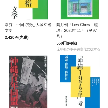
常芬「中国で読む大城立裕
隔月刊「Lew Chew 琉
文学」
球」2023年11月（第97
号）
2,420円(内税)
550円(内税)
琉球弧の軍事要塞化に抗する