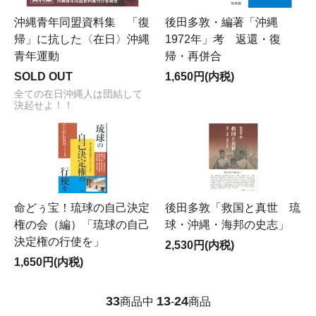
沖縄青年同盟資料集 「復
後田多敦・編著「沖縄
帰」に抗した〈在日〉沖縄
1972年」考 返還・復
青年運動
帰・再併合
SOLD OUT
1,650円(内税)
全ての在日沖縄人は団結して
決起せよ！！
命どぅ宝！琉球の自己決定
後田多敦「救国と真世 琉
権の会（編）「琉球の自己
球・沖縄・海邦の史志」
決定権の行使を」
2,530円(内税)
1,650円(内税)
33
13
24
商品中
-
商品