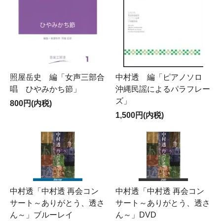
照屋岳史 編「女声三部合
中村透 編「ピアノソロ
唱 ひやみかち節」
沖縄民謡によるパラフレー
ズ」
800円(内税)
1,500円(内税)
中村透「中村透 再会コン
中村透「中村透 再会コン
サート～ありがとう、透さ
サート～ありがとう、透さ
ん～」ブルーレイ
ん～」DVD