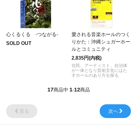
心くるくる -つながる-
愛される音楽ホールのつく
りかた：沖縄シュガーホー
SOLD OUT
ルとコミュニティ
2,835円(内税)
住民、アーティスト、自治体
が一体となり芸術文化にはた
すホールのあり方を探る
17
1
12
商品中
-
商品
戻る
次へ