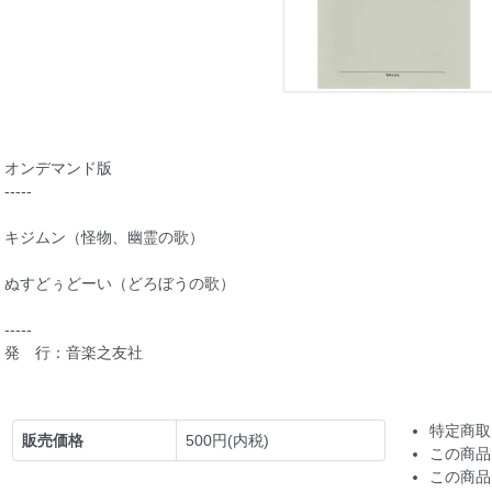
オンデマンド版
-----
キジムン（怪物、幽霊の歌）
ぬすどぅどーい（どろぼうの歌）
-----
発 行：音楽之友社
特定商取
販売価格
500円(内税)
この商品
この商品