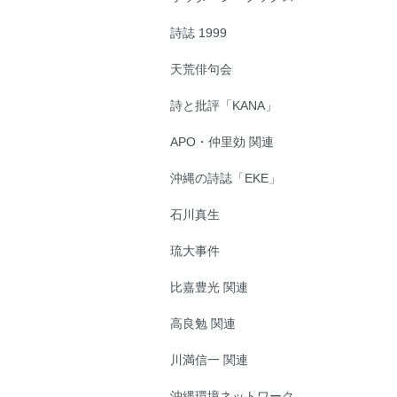
詩誌 1999
天荒俳句会
詩と批評「KANA」
APO・仲里効 関連
沖縄の詩誌「EKE」
石川真生
琉大事件
比嘉豊光 関連
高良勉 関連
川満信一 関連
沖縄環境ネットワーク