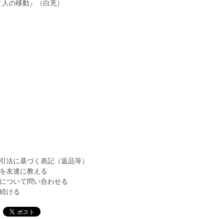
と人の移動』（白充）
）
引法に基づく表記（返品等）
を友達に教える
について問い合わせる
続ける