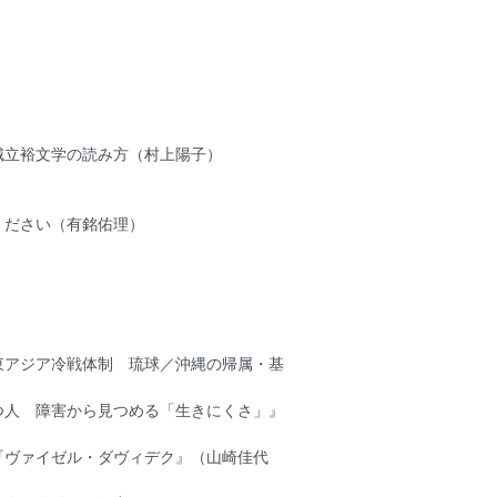
城立裕文学の読み方（村上陽子）
ください（有銘佑理）
）
東アジア冷戦体制 琉球／沖縄の帰属・基
つ人 障害から見つめる「生きにくさ」』
『ヴァイゼル・ダヴィデク』（山崎佳代