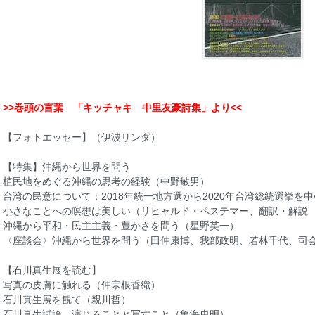
>>巻頭の言葉 「キッチャキ 中里友豪詩集」より<<
【フォトエッセー】（伊波リンダ）
【特集】沖縄から世界を問う
植民地をめぐる沖縄の思考の経験（中野敏男）
台湾の民意について：2018年統一地方選から2020年台湾総統選挙を
小さなことへの瞑想は美しい（リヒャルド・ペステマー、翻訳・解説
沖縄から平和・民主主義・豊かさを問う（星野英一）
〈座談会〉沖縄から世界を問う（田仲康博、我部政明、若林千代、司
【石川真生展を読む】
写真の皮膚に触れる（仲宗根香織）
石川真生展を観て（親川哲）
石川真生試論 演じることと写すこと（亀海史明）