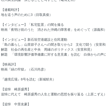
【連載時評】
地を這う声のために3（目取真俊）
【インタビュー】「私宅監置」の闇を撮る
映画「夜明け前のうた 消された沖縄の障害者」をめぐって（源義和
【インタビュー】新石垣空港建設と住民運動
「島の暮らし」山里節子さんへの聞き取りから2 文化で闘う（安里和
解題 社会の再生産と中央 周縁のポリティクス（安里和晃）
解題 「環境影響評価準備書に対する意見書」を読む 白保からの声
【映画評】
映画『緑の牢獄』（石川尚彦）
『越境広場』8号を読む（新城郁夫）
【追悼 崎原盛秀】
追悼に代えて 崎原盛秀の人生と運動の思想を振り返る（上原こずえ
【追悼 中里友豪】