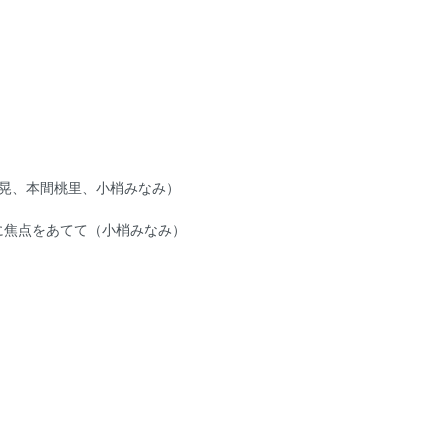
）
晃、本間桃里、小梢みなみ）
に焦点をあてて（小梢みなみ）
）