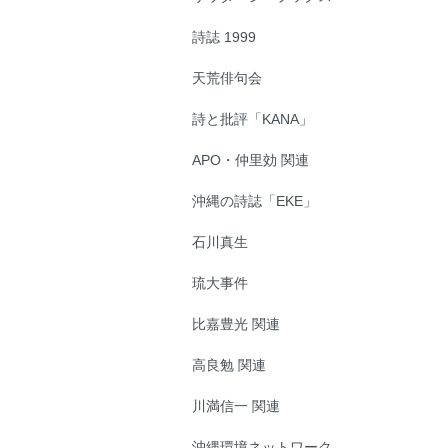
詩誌 1999
天荒俳句会
詩と批評「KANA」
APO・仲里効 関連
沖縄の詩誌「EKE」
石川真生
琉大事件
比嘉豊光 関連
高良勉 関連
川満信一 関連
沖縄環境ネットワーク