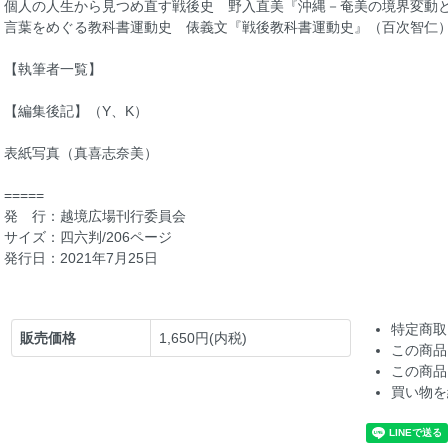
個人の人生から見つめ直す戦後史 野入直美『沖縄－奄美の境界変動
言葉をめぐる教科書運動史 俵義文『戦後教科書運動史』（百次智仁
【執筆者一覧】
【編集後記】（Y、K）
表紙写真（真喜志奈美）
=====
発 行：越境広場刊行委員会
サイズ：四六判/206ページ
発行日：2021年7月25日
特定商取
販売価格
1,650円(内税)
この商品
この商品
買い物を