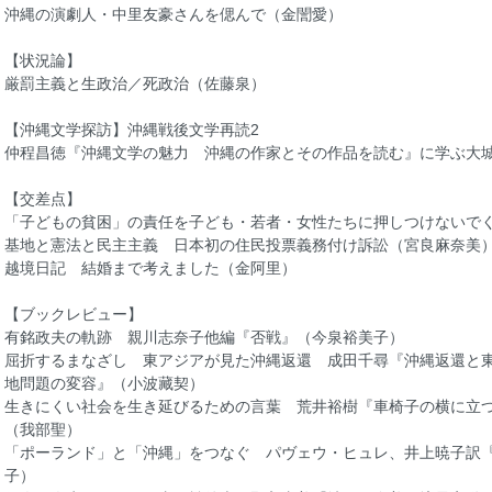
沖縄の演劇人・中里友豪さんを偲んで（金誾愛）
【状況論】
厳罰主義と生政治／死政治（佐藤泉）
【沖縄文学探訪】沖縄戦後文学再読2
仲程昌徳『沖縄文学の魅力 沖縄の作家とその作品を読む』に学ぶ大
【交差点】
「子どもの貧困」の責任を子ども・若者・女性たちに押しつけないで
基地と憲法と民主主義 日本初の住民投票義務付け訴訟（宮良麻奈美
越境日記 結婚まで考えました（金阿里）
【ブックレビュー】
有銘政夫の軌跡 親川志奈子他編『否戦』（今泉裕美子）
屈折するまなざし 東アジアが見た沖縄返還 成田千尋『沖縄返還と
地問題の変容』（小波藏契）
生きにくい社会を生き延びるための言葉 荒井裕樹『車椅子の横に立
（我部聖）
「ポーランド」と「沖縄」をつなぐ パヴェウ・ヒュレ、井上暁子訳
子）