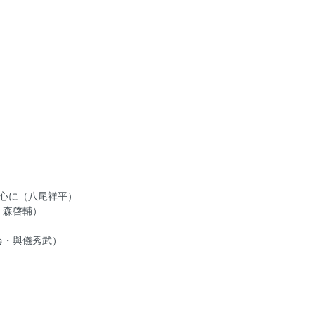
中心に（八尾祥平）
 森啓輔）
会・與儀秀武）