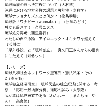
琉球民族の自己決定権について（大村博）
沖縄における地方分権の課題と可能性（嘉数学）
琉球ナショナリズムとは何か？（松島泰勝）
琉球版「ワナビー（wannabe）」（照屋みどり）
独立も辞さず！（久貝ユヌス）
琉球処分再考（西里喜行）
わたしの自立原論 アイロニック・オキナワを超えて
（浜川仁）
「県外移設」と「琉球独立」 真久田正さんからの批判
にこたえて（知念ウシ）
【シリーズ】
琉球共和社会ネットワーク型連邦・憲法私案・その
2（高良勉）
琉球独立経済研究1 琉球民族の独立経済に関する一考
察 「応用一般均衡分析」適応の試み（大嶺隆）
我が輩は琉球民族である〈わんねー しまんちゅ や
ん〉（高良勉）