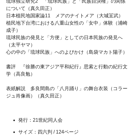
琉球独立研究2 「琉球民族」と「民族自決権」の関係
について（真久田正）
日本植民地国家論11 メアのナイトメア（大城冝武）
植民地下台湾における八重山女性の「女中」体験（浦崎
成子）
琉球民族の発見と「方便」としての日本民族の発見へ
（太平ヤマ）
心の中の「琉球民族」へのよびかけ（島袋マカト陽子）
書評 『徐勝の東アジア平和紀行』思索と行動の紀行文
学（高良勉）
表紙解説 多良間島の「八月踊り」の舞台衣装（コラー
ジュ肖像画）（真久田正）
発行：21世紀同人会
サイズ：四六判 / 124ページ