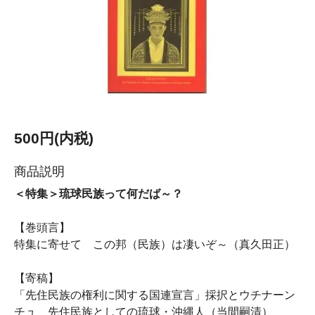
500円(内税)
商品説明
＜特集＞琉球民族って何だば～？
【巻頭言】
特集に寄せて この邦（民族）は凄いぞ～（真久田正）
【寄稿】
「先住民族の権利に関する国連宣言」採択とウチナーン
チュ 先住民族としての琉球・沖縄人（当間嗣清）