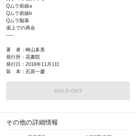
Qムラ前線a
Qムラ前線b
Qムラ陥落
崖上での再会
-----
著 者：崎山多美
発行所：花書院
発行日：2016年11月1日
装 本：石原一慶
SOLD OUT
その他の詳細情報