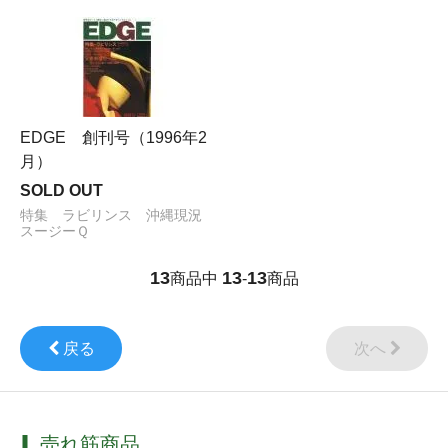
EDGE 創刊号（1996年2
月）
SOLD OUT
特集 ラビリンス 沖縄現況
スージーＱ
13
13
13
商品中
-
商品
戻る
次へ
売れ筋商品